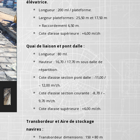
élévatrice.
Longueur : 200 ml / plateforme.
Largeur plateformes : 25,50 m et 17,50 m
+ Raccordement 6,50 m.
Cote d’arase supérieure : +6,00 m/zh
Quai de liaison et pont dalle :
Longueur : 80 ml.
Hauteur : 16,70 / 17,70 m sous dalle de
répartition.
Cote d’assise section pont dalle : -11,00 /
– 12,00 m/zh.
Cote d’assise section courante : -8,70 / –
9,70 m/zh
Cote d’arase supérieure : +6,00 m/zh.
Transbordeur et Aire de stockage
navires :
Transbordeur dimensions : 150 × 80 m